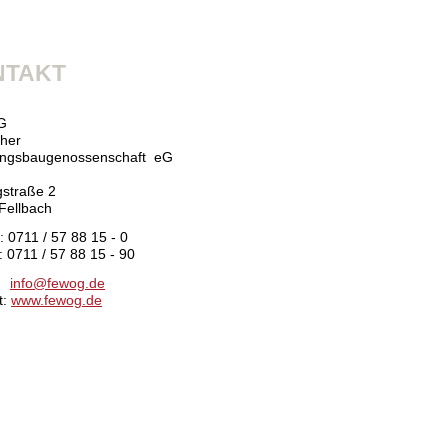
NTAKT
G
cher
ngsbaugenossenschaft eG
gstraße 2
Fellbach
: 0711 / 57 88 15 - 0
: 0711 / 57 88 15 - 90
l:
info@
fewog.de
t:
www.fewog.de